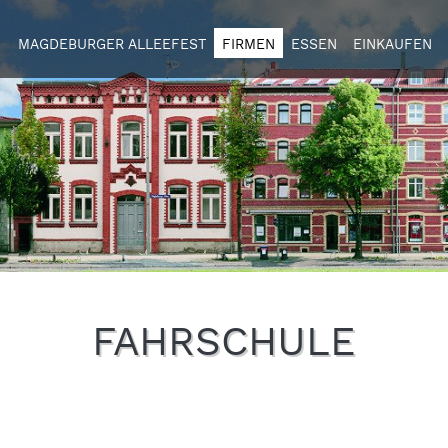
MAGDEBURGER ALLEEFEST
FIRMEN
ESSEN
EINKAUFEN
FAHRSCHULE